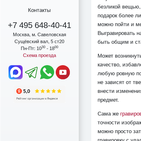
безликой вещью, 
Контакты
подарок более ли
+7 495 648-40-41
можно пойти и м
Выгравировать на
Москва, м. Савеловская
Сущёвский вал, 5 ст20
быть общим и ста
30
00
Пн-Пт: 10
- 18
Схема проезда
Может возникнуть
качество, избавл
любую ровную пов
не зависят от тв
внести изменения
предмет.
Сама же
гравиро
точности изображ
можно просто за
гравировку с уда