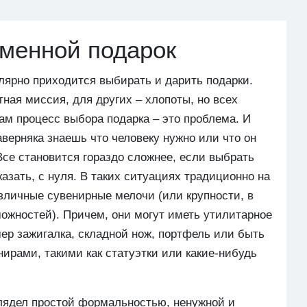
именной подарок
лярно приходится выбирать и дарить подарки.
тная миссия, для других – хлопоты, но всех
сам процесс выбора подарка – это проблема. И
аверняка знаешь что человеку нужно или что он
Все становится гораздо сложнее, если выбрать
казать, с нуля. В таких ситуациях традиционно на
зличные сувенирные мелочи (или крупности, в
ожностей). Причем, они могут иметь утилитарное
мер зажигалка, складной нож, портфель или быть
ирами, такими как статуэтки или какие-нибудь
ыглядел простой формальностью, ненужной и