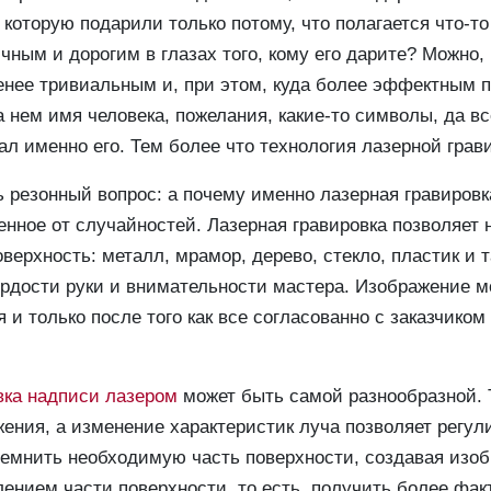
которую подарили только потому, что полагается что-т
чным и дорогим в глазах того, кому его дарите? Можно, 
енее тривиальным и, при этом, куда более эффектным 
 нем имя человека, пожелания, какие-то символы, да вс
л именно его. Тем более что технология лазерной грав
 резонный вопрос: а почему именно лазерная гравировк
енное от случайностей. Лазерная гравировка позволяет
ерхность: металл, мрамор, дерево, стекло, пластик и 
ердости руки и внимательности мастера. Изображение м
 и только после того как все согласованно с заказчико
вка надписи лазером
может быть самой разнообразной.
ения, а изменение характеристик луча позволяет регул
темнить необходимую часть поверхности, создавая изо
лением части поверхности, то есть, получить более фак