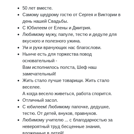
50 лет вместе.
Самому щедрому гостю от Сергея и Виктории в
день нашей Свадьбы.
С Юбилеем от Елены и Дмитрия.
Любимому мужу, папуле, тестю и дедуле для
вкусного и полезного ужина.
Ум и руки врачующих нас благослови.
Нынче есть для торжества повод
основательный -
Вам исполнилось полста, Шеф наш
замечательный!
Жить стало лучше товарищи. Жить стало
веселее.
А когда весело живеться, работа спорится.
Отличный засол.
С юбилеем! Любимому папочке, дедушке,
тестю. От детей, внуков, правнуков.
Любимому учителю ... с благодарностью за
невероятный труд бесценные знания,
вложенные в детей!