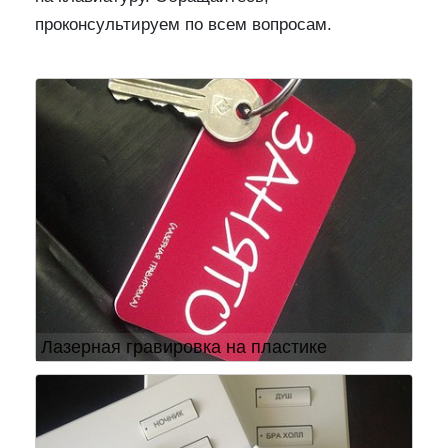
проконсультируем по всем вопросам.
Предыдущий
След
Лазерная гравировка на пластике