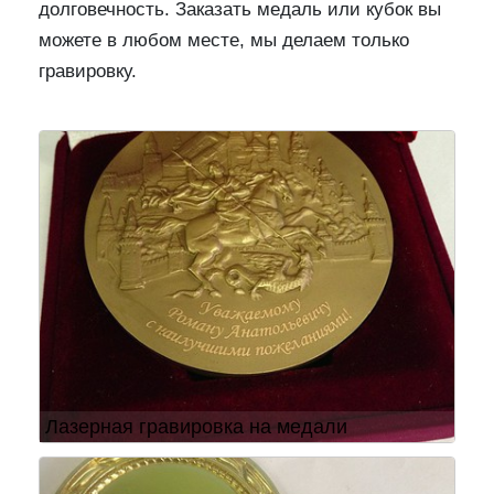
долговечность. Заказать медаль или кубок вы
можете в любом месте, мы делаем только
гравировку.
Предыдущий
След
Лазерная гравировка на медали