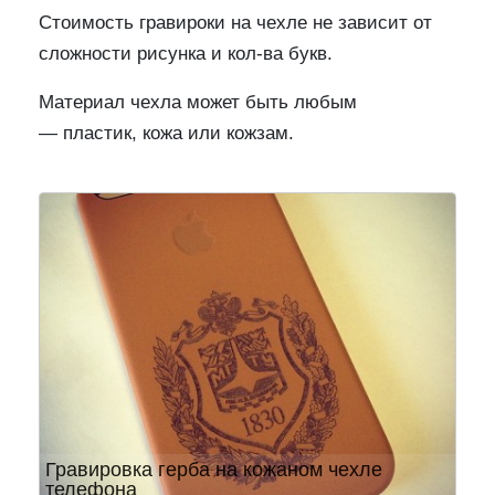
Стоимость гравироки на чехле не зависит от
сложности рисунка и кол-ва букв.
Материал чехла может быть любым
— пластик, кожа или кожзам.
Предыдущий
След
Гравировка герба на кожаном чехле
телефона