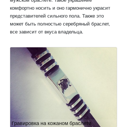
мужском браслете. Такое украшение
комфортно носить и оно гармонично украсит
представителей сильного пола. Также это
может быть полностью серебряный браслет,
все зависит от вкуса владельца.
Предыдущий
След
Гравировка на кожаном браслете